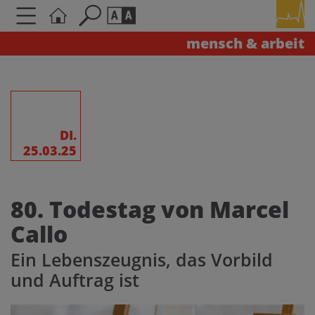
mensch & arbeit
Seite durchsuchen nach ...
Barrierefreiheit Einstellungen
Schriftgröße
A
A
A
DI.
25.03.25
Kontrasteinstellungen
80. Todestag von Marcel
A
A
A
A
A
Callo
Ein Lebenszeugnis, das Vorbild
und Auftrag ist