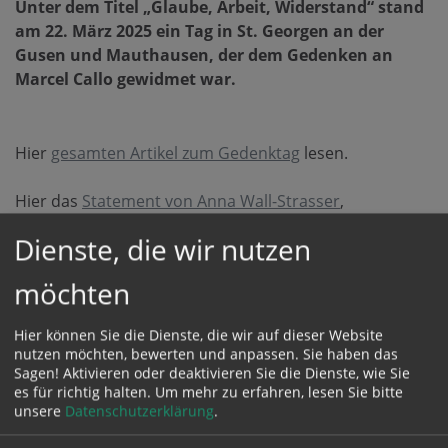
Unter dem Titel „Glaube, Arbeit, Widerstand“ stand
am 22. März 2025 ein Tag in St. Georgen an der
Gusen und Mauthausen, der dem Gedenken an
Marcel Callo gewidmet war.
Hier
gesamten Artikel zum Gedenktag
lesen.
Hier das
Statement von Anna Wall-Strasser
,
Bundesvorsitzende der Katholischen
Dienste, die wir nutzen
Arbeitnehmer:innen Bewegung Österreich (KABÖ)
ansehen.
möchten
Hier können Sie die Dienste, die wir auf dieser Website
nutzen möchten, bewerten und anpassen. Sie haben das
Sagen! Aktivieren oder deaktivieren Sie die Dienste, wie Sie
es für richtig halten.
Um mehr zu erfahren, lesen Sie bitte
unsere
Datenschutzerklärung
.