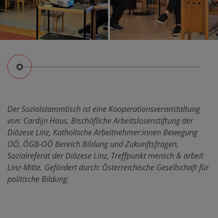
Der Sozialstammtisch ist eine Kooperationsveranstaltung
Peter Berger, Heinz
Moderation Martin
von: Cardijn Haus, Bischöfliche Arbeitslosenstiftung der
Hierzer, Stefanie
Loishandel
Diözese Linz, Katholische Arbeitnehmer:innen Bewegung
Breiteneder
OÖ, ÖGB-OÖ Bereich Bildung und Zukunftsfragen,
Sozialreferat der Diözese Linz, Treffpunkt mensch & arbeit
Linz-Mitte. Gefördert durch: Österreichische Gesellschaft für
politische Bildung.