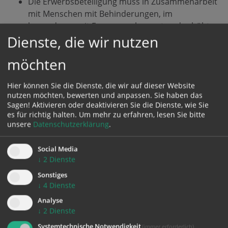
Die Erwerbsbeteiligung muss in Zusammenarbeit
mit Menschen mit Behinderungen, im
besonderen mit Frauen, verbessert und erhöht
Dienste, die wir nutzen
werden.
Die Bezahlung sollte gerecht und angemessene
möchten
Vorkehrungen und Unterstützung am
Arbeitsplatz sollten vorhanden sein.
Hier können Sie die Dienste, die wir auf dieser Website
Jugendliche und junge Erwachsene sollten
nutzen möchten, bewerten und anpassen. Sie haben das
inklusive Berufsorientierung und -ausbildung
Sagen! Aktivieren oder deaktivieren Sie die Dienste, wie Sie
erhalten.
es für richtig halten.
Um mehr zu erfahren, lesen Sie bitte
unsere
Datenschutzerklärung
.
Sehr deutlich wurde an diesem Abend, welche große
Bedeutung der Zugang für sinnstiftendes und
Social Media
angemessenes Arbeiten auch für Menschen mit
↓
2
Dienste
Beeinträchtigungen darstellt und welche
Sonstiges
beträchtlichen Hürden es hierbei leider zu überwinden
↓
4
Dienste
gibt.
Analyse
↓
2
Dienste
Wichtiger Hinweis:
Systemtechnische Notwendigkeit
(immer erforderlich)