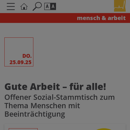
mensch & arbeit
Seite durchsuchen nach ...
Barrierefreiheit Einstellungen
Schriftgröße
A
A
A
DO.
25.09.25
Kontrasteinstellungen
Gute Arbeit – für alle!
A
A
A
A
A
Offener Sozial-Stammtisch zum
Thema Menschen mit
Beeinträchtigung