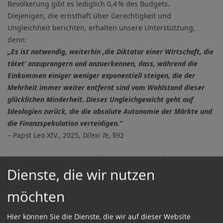
Bevölkerung gibt es lediglich 0,4 % des Budgets.
Diejenigen, die ernsthaft über Gerechtigkeit und
Ungleichheit berichten, erhalten unsere Unterstützung,
denn:
„Es ist notwendig, weiterhin ‚die Diktatur einer Wirtschaft, die
tötet‘ anzuprangern und anzuerkennen, dass, während die
Einkommen einiger weniger exponentiell steigen, die der
Mehrheit immer weiter entfernt sind vom Wohlstand dieser
glücklichen Minderheit. Dieses Ungleichgewicht geht auf
Ideologien zurück, die die absolute Autonomie der Märkte und
die Finanzspekulation verteidigen.“
– Papst Leo XIV., 2025,
Dilexi Te
, §92
Bezieher:innen der Sozialhilfe liegen nicht einfach in der
Dienste, die wir nutzen
Hängematte.
58 % der Bezieher:innen können gar nicht
arbeiten.
Sie gehen in die Schule oder in den Kindergarten,
möchten
leben mit Behinderungen oder sind chronisch krank.
34 %
stehen dem Arbeitsmarkt zur Verfügung und suchen
Hier können Sie die Dienste, die wir auf dieser Website
vergeblich einen Job.
Weitere 8 % arbeiten bereits
,
jedoch