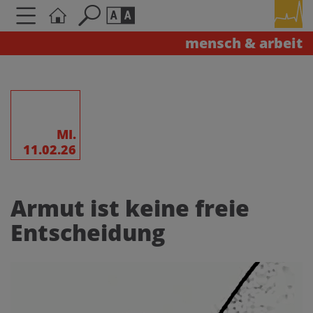
mensch & arbeit
Seite durchsuchen nach ...
Barrierefreiheit Einstellungen
Schriftgröße
A
A
A
MI.
11.02.26
Kontrasteinstellungen
Armut ist keine freie
A
A
A
A
A
Entscheidung