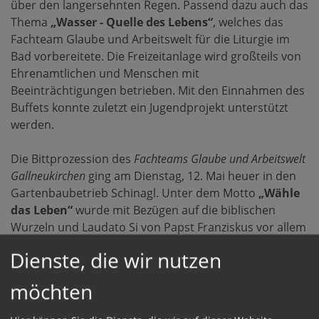
über den langersehnten Regen. Passend dazu auch das
Thema
„Wasser - Quelle des Lebens“
, welches das
Fachteam Glaube und Arbeitswelt für die Liturgie im
Bad vorbereitete. Die Freizeitanlage wird großteils von
Ehrenamtlichen und Menschen mit
Beeinträchtigungen betrieben. Mit den Einnahmen des
Buffets konnte zuletzt ein Jugendprojekt unterstützt
werden.
Die Bittprozession des
Fachteams Glaube und Arbeitswelt
Gallneukirchen
ging am Dienstag, 12. Mai heuer in den
Gartenbaubetrieb Schinagl. Unter dem Motto
„Wähle
das Leben“
wurde mit Bezügen auf die biblischen
Wurzeln und Laudato Si von Papst Franziskus vor allem
der Bezug zur Natur und unser Umgang damit
Dienste, die wir nutzen
herausgestrichen. Beeindruckt hat die Beschreibung
der Entstehung des Betriebes durch Martin Schinagl.
möchten
Trotz der kurzen Firmengeschichte konnten schon viele
Lehrlinge Gartengestaltung lernen – mehrfach auch