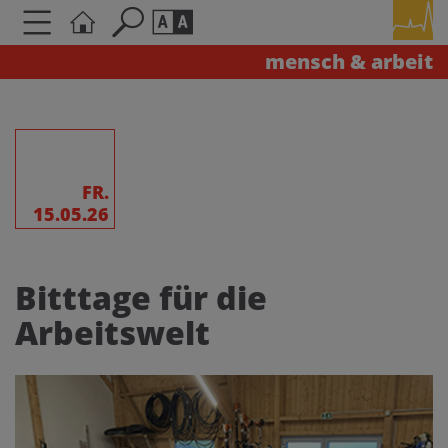
mensch & arbeit
Seite durchsuchen nach ...
Barrierefreiheit Einstellungen
Schriftgröße
A
A
A
FR.
15.05.26
Kontrasteinstellungen
Bitttage für die
A
A
A
A
A
Arbeitswelt