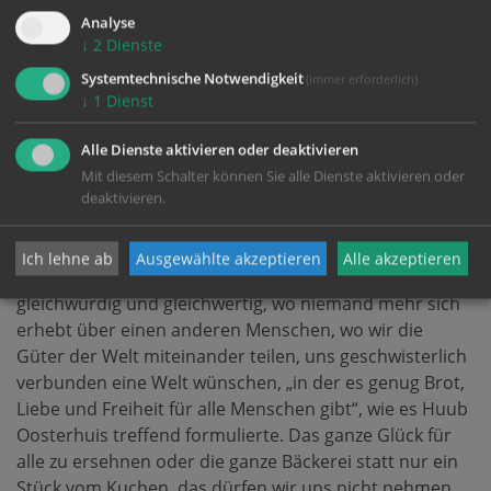
begegnen, immer wieder neu. „So gesehen sind wir
Analyse
immer „viele“ und nicht nur „eine Person“, schreibt
↓
2
Dienste
Franziska Schutzbach. „Wenn wir versuchen, einander
Systemtechnische Notwendigkeit
(immer erforderlich)
nicht als abgeschlossene, souveräne Ichs zu begegnen,
↓
1
Dienst
sondern den Fokus darauf zu richten, einander in
unserer Verletzbarkeit und Abhängigkeit zu sehen,
Alle Dienste aktivieren oder deaktivieren
können wir Koalitionen bilden, in denen wir uns nicht
Mit diesem Schalter können Sie alle Dienste aktivieren oder
gegenseitig dominieren, sondern fürsorglicher
deaktivieren.
miteinander umgehen.“ Das trifft auch die biblische
Hoffnung einer Welt, wo wir barmherzig und
Ich lehne ab
Ausgewählte akzeptieren
Alle akzeptieren
nachsichtig einander Nächste sind und werden,
gleichwürdig und gleichwertig, wo niemand mehr sich
erhebt über einen anderen Menschen, wo wir die
Güter der Welt miteinander teilen, uns geschwisterlich
verbunden eine Welt wünschen, „in der es genug Brot,
Liebe und Freiheit für alle Menschen gibt“, wie es Huub
Oosterhuis treffend formulierte. Das ganze Glück für
alle zu ersehnen oder die ganze Bäckerei statt nur ein
Stück vom Kuchen, das dürfen wir uns nicht nehmen