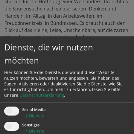
stärken für die Hoffnung einer Welt anders, braucht es
die Spurensuche nach solidarischem Denken und
Handeln, im Alltag, in den Arbeitswelten, im
Freud:innenkreis, in Bündnissen. Es braucht auch den
Blick auf das Kleine, Leise, Unscheinbare, auf die zarten
Wurzeln einer Welt der Verbundenheit.
Dienste, die wir nutzen
Wir sind als Menschen nicht aus uns selbst heraus
möchten
diejenigen, die wir sind, sondern wir werden, was wir
sind, im Bezug zu anderen. Wir sind zutiefst
Hier können Sie die Dienste, die wir auf dieser Website
voneinander abhängig. Das blendet unsere
nutzen möchten, bewerten und anpassen. Sie haben das
vorherrschende Kultur der Hierarchie und
Sagen! Aktivieren oder deaktivieren Sie die Dienste, wie Sie
Unterdrückung aus, suggeriert wird, dass es nur auf
es für richtig halten.
Um mehr zu erfahren, lesen Sie bitte
jede und jeden selbst ankommt, Resilienz und
unsere
Datenschutzerklärung
.
Willenskraft scheinen wichtiger als solidarische
Verbundenheit und gegenseitige Achtsamkeit. Wir
Social Media
↓
2
Dienste
existieren nur durch andere Menschen, sind nie fertig
in unserer Entwicklung, wir verändern uns in unserem
Sonstiges
Verhältnis zur Welt, zu anderen Menschen, denen wir
↓
4
Dienste