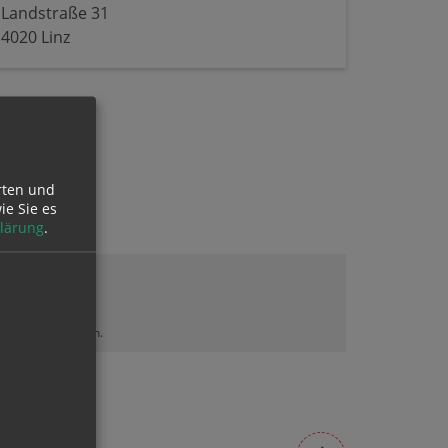
Landstraße 31
4020 Linz
rten und
ie Sie es
lärung
.
lt sehen zu können.