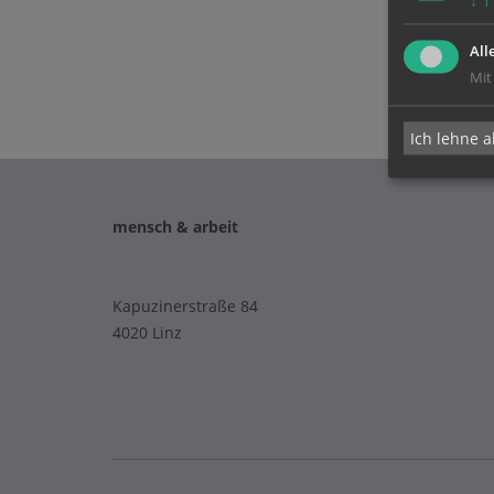
↓
1
All
Mit
Ich lehne a
mensch & arbeit
Kapuzinerstraße 84
4020 Linz