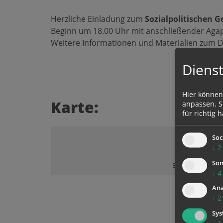
Herzliche Einladung zum
Sozialpolitischen 
Beginn um 18.00 Uhr mit anschließender Aga
Weitere Informationen und Materialien zum 
Dienst
Hier können
Karte:
anpassen. Si
für richtig h
Soc
↓
2
Son
Bitte akzeptieren 
↓
4
Ana
↓
2
Sys