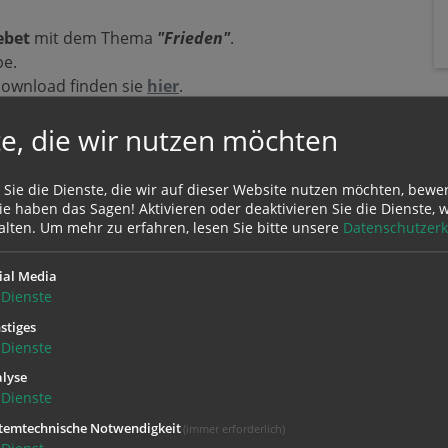
Gebet
mit dem Thema
"Frieden"
.
pe.
Download finden sie
hier
.
e, die wir nutzen möchten
 Sie die Dienste, die wir auf dieser Website nutzen möchten, bewe
e haben das Sagen! Aktivieren oder deaktivieren Sie die Dienste, w
alten.
Um mehr zu erfahren, lesen Sie bitte unsere
Datenschutzerk
ial Media
Dienste
Zustimmung erforderlich!
stiges
Sie
Cookies von Google Maps
und
laden Sie die Seite neu
, um diesen Inha
Dienste
lyse
Dienste
temtechnische Notwendigkeit
(immer erforderlich)