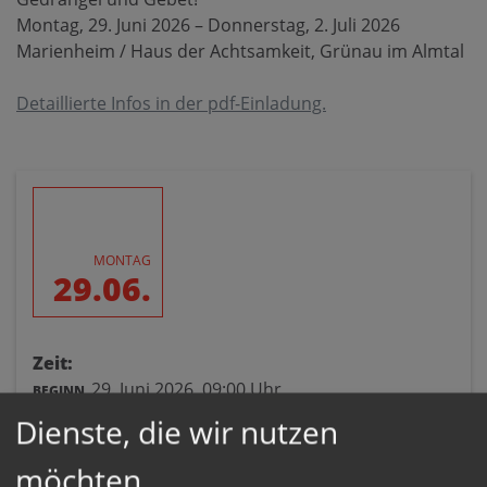
Montag, 29. Juni 2026 – Donnerstag, 2. Juli 2026
Marienheim / Haus der Achtsamkeit, Grünau im Almtal
Detaillierte Infos in der pdf-Einladung.
MONTAG
29.06.
Zeit:
29. Juni 2026,
09:00 Uhr
BEGINN
Dienste, die wir nutzen
Ort:
möchten
Marienheim/Haus der Achtsamkeit