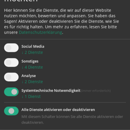
Fischereckstraße 23
Hier können Sie die Dienste, die wir auf dieser Website
4645 Grünau im Almtal
nutzen möchten, bewerten und anpassen. Sie haben das
Sagen! Aktivieren oder deaktivieren Sie die Dienste, wie Sie
es für richtig halten.
Um mehr zu erfahren, lesen Sie bitte
unsere
Datenschutzerklärung
.
VeranstalterIn:
Team mensch & arbeit
Social Media
↓
2
Dienste
Sonstiges
↓
4
Dienste
Analyse
↓
2
Dienste
Systemtechnische Notwendigkeit
(immer erforderlich)
zurück
↓
1
Dienst
Alle Dienste aktivieren oder deaktivieren
Mit diesem Schalter können Sie alle Dienste aktivieren oder
deaktivieren.