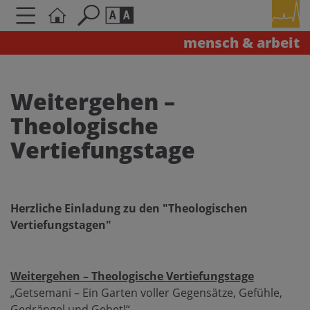
mensch & arbeit
Seite durchsuchen nach ...
Barrierefreiheit Einstellungen
Schriftgröße
Weitergehen –
A
A
Theologische
A
Vertiefungstage
Kontrasteinstellungen
A
A
A
A
A
Herzliche Einladung zu den "Theologischen
Vertiefungstagen"
Weitergehen – Theologische Vertiefungstage
„Getsemani – Ein Garten voller Gegensätze, Gefühle,
Gedrängel und Gebet!“