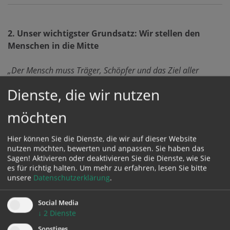
2. Unser wichtigster Grundsatz: Wir stellen den
Menschen in die Mitte
„Der Mensch muss Träger, Schöpfer und das Ziel aller
gesellschaftlichen Einrichtungen sein ...“ (Papst Johannes
Dienste, die wir nutzen
2
XXIII.)
möchten
Nach dem wichtigsten Grundsatz der KAB, muss die
Wirtschaft dem Menschen dienen. In der
Hier können Sie die Dienste, die wir auf dieser Website
Weltwirtschaft erleben wir gegenwärtig dazu oft einen
nutzen möchten, bewerten und anpassen. Sie haben das
Widerspruch mit verheerenden Folgen: Entfremdung
Sagen! Aktivieren oder deaktivieren Sie die Dienste, wie Sie
es für richtig halten.
Um mehr zu erfahren, lesen Sie bitte
des Menschen, Unterwerfung des Menschen unter den
unsere
Datenschutzerklärung
.
Produktionsprozess, Arbeitsorganisation ohne
Rücksicht auf menschliche Bedürfnisse, Profitstreben
Social Media
um jeden Preis, Globalisierung ohne Gleichheit und
↓
2
Dienste
Solidarität. Für die KAB ist die Wirtschaft ein Teilbereich
Sonstiges