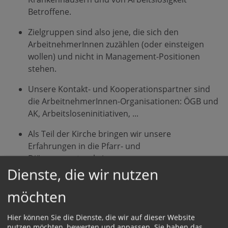
Betroffene.
Zielgruppen sind also jene, die sich den
ArbeitnehmerInnen zuzählen (oder einsteigen
wollen) und nicht in Management-Positionen
stehen.
Unsere Kontakt- und Kooperationspartner sind
die ArbeitnehmerInnen-Organisationen: ÖGB und
AK, Arbeitsloseninitiativen, ...
Als Teil der Kirche bringen wir unsere
Erfahrungen in die Pfarr- und
Diözesanpastoral ein.
Dienste, die wir nutzen
Wir wollen...
möchten
Hier können Sie die Dienste, die wir auf dieser Website
Sehen
Urteilen
Handeln
Feiern
nutzen möchten, bewerten und anpassen. Sie haben das