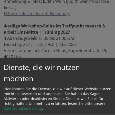
Anmeldung & Infos: Judith Wein (judith.wein@dioezese-
linz.at)
Nähere Infos in der pdf-Einladung.
4-teilige Workshop-Reihe im Treffpunkt mensch &
arbeit Linz-Mitte | Frühling 2027
4 Abende, jeweils 18.30 bis 21.30 Uhr
Dienstag, 26.1. | 2.2. | 9.2. | 23.2.2027
Veranstaltungsort: Cardijn Haus, Kapuzinerstraße 49,
4020 Linz
Anmeldung & Infos: Martha Stollmayer
Dienste, die wir nutzen
(martha.stollmayer@dioezese-linz.at) und Martin
Loishandl (martin.loishandl@dioezese-linz.at
möchten
Nähere Infos in der pdf-Einladung.
Hier können Sie die Dienste, die wir auf dieser Website nutzen
Methoden der Lebens- und Berufsnavigation
möchten, bewerten und anpassen. Sie haben das Sagen!
Aktivieren oder deaktivieren Sie die Dienste, wie Sie es für
derzeit keine Termine
richtig halten.
Um mehr zu erfahren, lesen Sie bitte unsere
Datenschutzerklärung
.