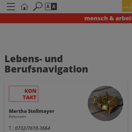
mensch & arbei
Seite durchsuchen nach ...
Barrierefreiheit Einstellungen
Schriftgröße
A
A
A
Lebens- und
Berufsnavigation
Kontrasteinstellungen
A
A
A
A
A
KON
TAKT
Martha Stollmayer
Referentin
T.:
0732/7610-3664