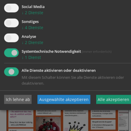
RUND UM DIE PENSION
Social Media
↓
2
Dienste
Gedankenanstöße zum Übergang in die Pension.
Sonstiges
↓
4
Dienste
Analyse
↓
2
Dienste
Details zu Berufs- und Lebensnavigation:
Systemtechnische Notwendigkeit
(immer erforderlich)
https://padlet.com/berufsnavigation/wasichwirklichw
↓
1
Dienst
Alle Dienste aktivieren oder deaktivieren
Mit diesem Schalter können Sie alle Dienste aktivieren oder
deaktivieren.
Ich lehne ab
Ausgewählte akzeptieren
Alle akzeptieren