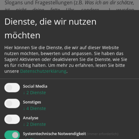
Slogans und Fragestellungen (z.B.
Was ich an dir schätze,
ist nicht deine fette Uhr, sondern …)
wurden
Passant*innen angesprochen und angeregt, über die
Dienste, die wir nutzen
Qualitäten von Kolleg*innen und Freund*innen
möchten
nachzudenken und diese zu formulieren. Die
Ergebnisse der Wortspenden und Begegnungen
wurden in eine Feier eingebaut und ausführlich
Hier können Sie die Dienste, die wir auf dieser Website
nutzen möchten, bewerten und anpassen. Sie haben das
reflektiert. Die Teilnehmer*innen tauschten sich mit
Sagen! Aktivieren oder deaktivieren Sie die Dienste, wie Sie
geladenen Aktivisten*innen über ihre
es für richtig halten.
Um mehr zu erfahren, lesen Sie bitte
Aktionserfahrungen aus und vertieften sich in die
unsere
Datenschutzerklärung
.
Einsichten nachhaltigen Aktivismus.
Social Media
Modul 4: Ein
↓
2
Dienste
gutes Leben für
Sonstiges
alle/FEIERN
↓
4
Dienste
(18.-19. Februar
Analyse
2021 – online)
↓
2
Dienste
Ein drittes Mal
Systemtechnische Notwendigkeit
(immer erforderlich)
verschieben kam