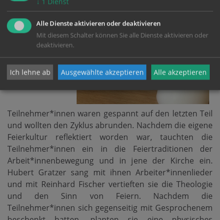
↓
1
Dienst
nicht in Frage,
daher fand leider
Alle Dienste aktivieren oder deaktivieren
auch das vierte
Mit diesem Schalter können Sie alle Dienste aktivieren oder
Modul online
deaktivieren.
statt. Die
Ich lehne ab
Ausgewählte akzeptieren
Alle akzeptieren
Teilnehmer*innen waren gespannt auf den letzten Teil
und wollten den Zyklus abrunden. Nachdem die eigene
Feierkultur reflektiert worden war, tauchten die
Teilnehmer*innen ein in die Feiertraditionen der
Arbeit*innenbewegung und in jene der Kirche ein.
Hubert Gratzer sang mit ihnen Arbeiter*innenlieder
und mit Reinhard Fischer vertieften sie die Theologie
und den Sinn von Feiern. Nachdem die
Teilnehmer*innen sich gegenseitig mit Gesprochenem
beschenkt hatten, planten sie eine physisches